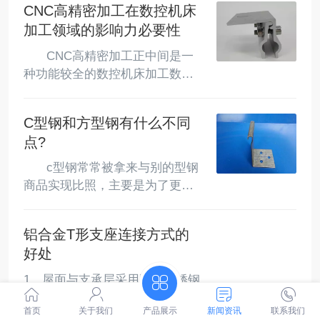
CNC高精密加工在数控机床
加工领域的影响力必要性
   　CNC高精密加工正中间是一
种功能较全的数控机床加工数控
车床。数控机床是目前全球总产
量更高、应用十分普遍的加工中
C型钢和方型钢有什么不同
心之一。下面由三宝金属加工小
点?
编给大家详细介绍：　　数控车
床是当今加工制造业的流行武器
　   c型钢常常被拿来与别的型钢
装备，严实加工的必需武器装
商品实现比照，主要是为了更好
备，是主要表现当今数控车床技
地便于客户的采用，也是如此，
术性水平、当今设备加工制造业
较为的一方也是C型钢，而另一方
铝合金T形支座连接方式的
加工工艺水平的主要标识，是影
则是方型钢。一起来看一下比照
响需求侧改革、军队建设的谋略
好处
后的結果是什么样的?下面三宝金
物资供应。　　CNC高精密加工
属加工厂小编给大家详细介
1、屋面与支承层采用隐藏不锈钢
加工工艺也听从设备加工钻...
绍：　　有关c型钢的性能大家就
扣件连接，表面无穿孔和螺钉。
很少讲了，这在以前的简介中早
首页
关于我们
产品展示
新闻资讯
联系我们
2、铝合金T形支座扣件，主要包